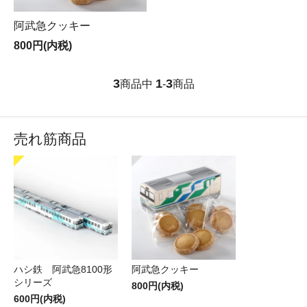
阿武急クッキー
800円(内税)
3
1
3
商品中
-
商品
売れ筋商品
ハシ鉄 阿武急8100形
阿武急クッキー
シリーズ
800円(内税)
600円(内税)