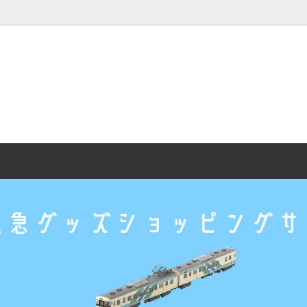
年記念グッズ
丸森たかこ関連グッズ（鉄道む
記念グッズ
コラボ企画
ッズ